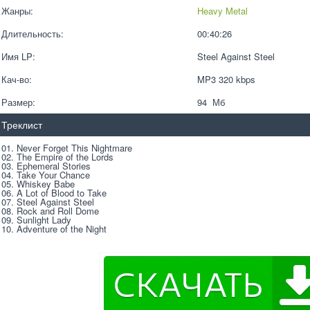
Жанры:
Heavy Metal
Длительность:
00:40:26
Имя LP:
Steel Against Steel
Кач-во:
MP3 320 kbps  
Размер:
94  Мб
Треклист
01. Never Forget This Nightmare 
02. The Empire of the Lords 
03. Ephemeral Stories 
04. Take Your Chance 
05. Whiskey Babe 
06. A Lot of Blood to Take 
07. Steel Against Steel 
08. Rock and Roll Dome 
09. Sunlight Lady 
10. Adventure of the Night