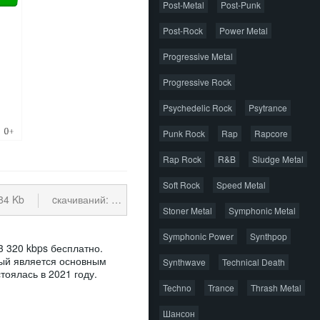
Post-Metal
Post-Punk
Post-Rock
Power Metal
Progressive Metal
Progressive Rock
Psychedelic Rock
Psytrance
Punk Rock
Rap
Rapcore
Rap Rock
R&B
Sludge Metal
Soft Rock
Speed Metal
84 Kb
cкачиваний: 101
Stoner Metal
Symphonic Metal
Symphonic Power
Synthpop
P3 320 kbps бесплатно.
орый является основным
Synthwave
Technical Death
стоялась в 2021 году.
Techno
Trance
Thrash Metal
Шансон