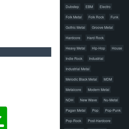
Dubstep
EBM
Electro
Folk Metal
Folk Rock
Funk
Gothic Metal
Groove Metal
Hardcore
Hard Rock
Heavy Metal
Hip-Hop
House
Indie Rock
Industrial
Industrial Metal
Melodic Black Metal
MDM
Metalcore
Modern Metal
NDH
New Wave
Nu-Metal
Pagan Metal
Pop
Pop-Punk
Pop-Rock
Post-Hardcore