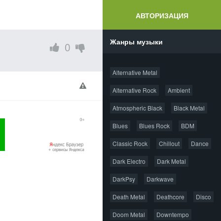
АВТОРИЗАЦИЯ
Жанры музыки
0
Alternative Metal
Alternative Rock
Ambient
Atmospheric Black
Black Metal
Blues
Blues Rock
BDM
Classic Rock
Chillout
Dance
Dark Electro
Dark Metal
DarkPsy
Darkwave
Death Metal
Deathcore
Disco
Doom Metal
Downtempo