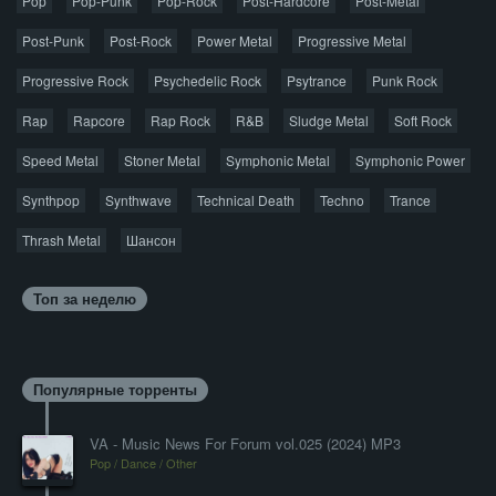
Pop
Pop-Punk
лицензионную копию.
Pop-Rock
Post-Hardcore
Post-Metal
Post-Punk
Post-Rock
Power Metal
Progressive Metal
Progressive Rock
Psychedelic Rock
Psytrance
Punk Rock
Rap
Rapcore
Rap Rock
R&B
Sludge Metal
Soft Rock
Speed Metal
Stoner Metal
Symphonic Metal
Symphonic Power
Synthpop
Synthwave
Technical Death
Techno
Trance
Thrash Metal
Шансон
Топ за неделю
Популярные торренты
VA - Music News For Forum vol.025 (2024) MP3
Pop / Dance / Other