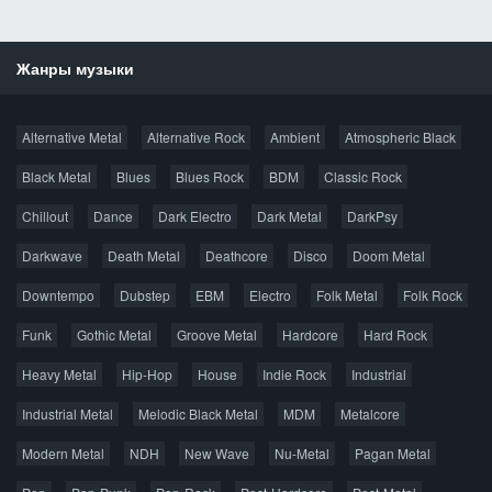
Жанры музыки
Новости
Alternative Metal
Alternative Rock
Ambient
Atmospheric Black
Новые раздачи
Все раздачи
Black Metal
Blues
Blues Rock
BDM
Classic Rock
Популярное за сутки
Chillout
Dance
Dark Electro
Dark Metal
DarkPsy
Darkwave
Death Metal
Deathcore
Disco
Doom Metal
Главная
Поиск по сайту
Карта сайта
Downtempo
Dubstep
EBM
Electro
Folk Metal
Folk Rock
Правообладателям
Funk
Gothic Metal
Groove Metal
Hardcore
Hard Rock
Авторская песня
Альтернатива
Блюз
Электроника
Heavy Metal
Hip-Hop
House
Indie Rock
Industrial
Джаз
Метал
Поп
Рэп
Рок
Шансон
Industrial Metal
Melodic Black Metal
MDM
Metalcore
© 2026 AggroMusic.ORG
Modern Metal
Весь материал выложен для ознакомления, после
NDH
New Wave
Nu-Metal
Pagan Metal
прослушивания аудио рекомендуем приобрести