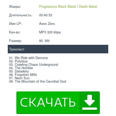
Жанры:
Progressive Black Metal
 / 
Death Metal
Длительность:
00:40:33
Имя LP:
Aeon Zero
Кач-во:
MP3 320 kbps  
Размер:
95  Мб
Треклист
01. We Ride with Demons
02. Polybius
03. Crawling Chaos Underground
04. The Horrible
05. Datadeity
06. Forgotten Mills
07. Neon Sun
08. The Mountain of the Cannibal God