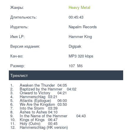
Жанры:
Heavy Metal
Длительность:
00:45:43
Издатель:
Napalm Records
Имя LP:
Hammer King
Версия издания:
Digipak
Кач-во:
MP3 320 kbps  
Размер:
107  Мб
Треклист
1.	Awaken the Thunder	04:05	 
2.	Baptized by the Hammer	04:02	 
3.	Onward to Victory	04:21	 
4.	Hammerschlag	03:21	 
5.	Atlantis (Epilogue)	06:00	 
6.	We Are the Kingdom	03:50	 
7.	Into the Storm	03:39	 
8.	Ashes to Ashes	04:10	 
9.	In the Name of the Hammer	04:43	 
10.	Kings of Kings	06:47	 
11.	Holy (Outro)	00:45	 
12.	Hammerschlag (HK version)