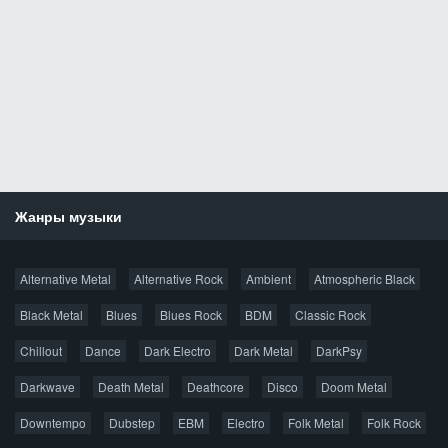
Жанры музыки
Новости
Alternative Metal
Alternative Rock
Ambient
Atmospheric Black
Новые раздачи
Все раздачи
Black Metal
Blues
Blues Rock
BDM
Classic Rock
Популярное за сутки
Chillout
Dance
Dark Electro
Dark Metal
DarkPsy
Darkwave
Death Metal
Deathcore
Disco
Doom Metal
Главная
Поиск по сайту
Карта сайта
Downtempo
Dubstep
EBM
Electro
Folk Metal
Folk Rock
Правообладателям