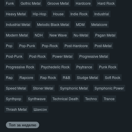
Funk
Gothic Metal
Groove Metal
Hardcore
Hard Rock
Авторская песня
Альтернатива
Блюз
Электроника
Heavy Metal
Hip-Hop
House
Indie Rock
Industrial
Джаз
Метал
Поп
Рэп
Рок
Шансон
Industrial Metal
Melodic Black Metal
MDM
Metalcore
© 2026 AggroMusic.ORG
Modern Metal
Весь материал выложен для ознакомления, после
NDH
New Wave
Nu-Metal
Pagan Metal
прослушивания аудио рекомендуем приобрести
Pop
Pop-Punk
лицензионную копию.
Pop-Rock
Post-Hardcore
Post-Metal
Post-Punk
Post-Rock
Power Metal
Progressive Metal
Progressive Rock
Psychedelic Rock
Psytrance
Punk Rock
Rap
Rapcore
Rap Rock
R&B
Sludge Metal
Soft Rock
Speed Metal
Stoner Metal
Symphonic Metal
Symphonic Power
Synthpop
Synthwave
Technical Death
Techno
Trance
Thrash Metal
Шансон
Топ за неделю