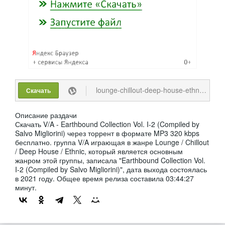
lounge-chillout-deep-house-ethnic-va-earthbound-collection-vol_-i-2-compiled-by-salvo-migliorini-2021-mp3-320-kbps.torrent
Скачать
Описание раздачи
Скачать V/A - Earthbound Collection Vol. I-2 (Compiled by
Salvo Migliorini) через торрент в формате MP3 320 kbps
бесплатно. группа V/A играющая в жанре Lounge / Chillout
/ Deep House / Ethnic, который является основным
жанром этой группы, записала "Earthbound Collection Vol.
I-2 (Compiled by Salvo Migliorini)", дата выхода состоялась
в 2021 году. Общее время релиза составила 03:44:27
минут.