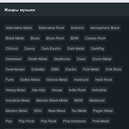
Жанры музыки
Новости
Alternative Metal
Alternative Rock
Ambient
Atmospheric Black
Новые раздачи
Все раздачи
Black Metal
Blues
Blues Rock
BDM
Classic Rock
Популярное за сутки
Chillout
Dance
Dark Electro
Dark Metal
DarkPsy
Darkwave
Death Metal
Deathcore
Disco
Doom Metal
Главная
Поиск по сайту
Карта сайта
Downtempo
Dubstep
EBM
Electro
Folk Metal
Folk Rock
Правообладателям
Funk
Gothic Metal
Groove Metal
Hardcore
Hard Rock
Авторская песня
Альтернатива
Блюз
Электроника
Heavy Metal
Hip-Hop
House
Indie Rock
Industrial
Джаз
Метал
Поп
Рэп
Рок
Шансон
Industrial Metal
Melodic Black Metal
MDM
Metalcore
© 2026 AggroMusic.ORG
Modern Metal
Весь материал выложен для ознакомления, после
NDH
New Wave
Nu-Metal
Pagan Metal
прослушивания аудио рекомендуем приобрести
Pop
Pop-Punk
лицензионную копию.
Pop-Rock
Post-Hardcore
Post-Metal