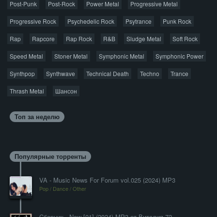
Post-Punk
Post-Rock
Power Metal
Progressive Metal
Progressive Rock
Psychedelic Rock
Psytrance
Punk Rock
Rap
Rapcore
Rap Rock
R&B
Sludge Metal
Soft Rock
Speed Metal
Stoner Metal
Symphonic Metal
Symphonic Power
Synthpop
Synthwave
Technical Death
Techno
Trance
Thrash Metal
Шансон
Топ за неделю
Популярные торренты
VA - Music News For Forum vol.025 (2024) MP3
Pop / Dance / Other
Cборник - New [01] (2024) MP3 от Виталия 72