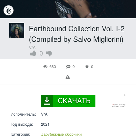
Earthbound Collection Vol. I-2
(Compiled by Salvo Migliorini)
V/A
0
680
0
0
Исполнитель:
V/A
Год выхода:
2021
Категория:
Зарубежные сборники