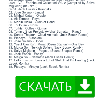
2021 - VA - Earthbound Collection Vol. 2 (Compiled by Salvo 
Migliorini) (01:59:19)
pic01. Jack Essek - Krangalis
02. Jose Solano - Jangal
03. Mikhail Catan - Oracle
04. Ali Termos - Roya
05. Martin Hiska - Grain of Sand
06. Toulouse - Kibris
07. Turkish Coffee - Qumar
08. Temple Step Project, Avishai Barnatan - Raqsā
09. Sense Theater - Cloud Animals (Jack Essek Remix)
10. Piccaya - Bissalam
11. Jose Solano - Under
12. Yusuf Can Kurt, Murat Sözen (Kanuni) - One Day
13. Marga Sol - Turkish Delight (Jack Essek Remix)
14. Salvo Migliorini - Pegasu (Sound Shapes Remix)
15. Jack Essek - Essity
16. Marga Sol - Namaste (Jack Essek Remix)
17. Lello Fusco - I Love a Lot of Stuff That I'm Hearing (Jack 
Essek Remix)
18. Piccaya - Minaya (Jack Essek Remix)