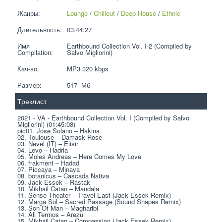
Жанры:
Lounge
 / 
Chillout
 / 
Deep House
 / 
Ethnic
Длительность:
03:44:27
Имя 
Earthbound Collection Vol. I-2 (Compiled by 
Compilation:
Salvo Migliorini)
Кач-во:
MP3 320 kbps  
Размер:
517  Мб
Треклист
2021 - VA - Earthbound Collection Vol. I (Compiled by Salvo 
Migliorini) (01:45:08)
pic01. Jose Solano – Hakina
02. Toulouse – Damask Rose
03. Nevel (IT) – Elisir
04. Levo – Hadria
05. Moles Andreas – Here Comes My Love
06. frakment – Hadad
07. Piccaya – Minaya
08. botanicus – Cascada Nativa
09. Jack Essek – Rastak
10. Mikhail Catan – Mandala
11. Sense Theater – Travel East (Jack Essek Remix)
12. Marga Sol – Sacred Passage (Sound Shapes Remix)
13. Son Of Man – Magharibi
14. Ali Termos – Arezu
15. Mikhail Catan – Compassion (Jack Essek Remix)