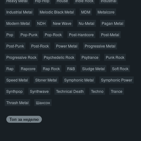
Heavy Metal
Hip-Hop
House
Indie Rock
Industrial
Джаз
Метал
Поп
Рэп
Рок
Шансон
Industrial Metal
Melodic Black Metal
MDM
Metalcore
© 2026 AggroMusic.ORG
Modern Metal
Весь материал выложен для ознакомления, после
NDH
New Wave
Nu-Metal
Pagan Metal
прослушивания аудио рекомендуем приобрести
Pop
Pop-Punk
лицензионную копию.
Pop-Rock
Post-Hardcore
Post-Metal
Post-Punk
Post-Rock
Power Metal
Progressive Metal
Progressive Rock
Psychedelic Rock
Psytrance
Punk Rock
Rap
Rapcore
Rap Rock
R&B
Sludge Metal
Soft Rock
Speed Metal
Stoner Metal
Symphonic Metal
Symphonic Power
Synthpop
Synthwave
Technical Death
Techno
Trance
Thrash Metal
Шансон
Топ за неделю