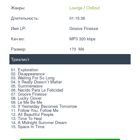
Жанры:
Lounge
 / 
Chillout
Длительность:
01:15:36
Имя LP:
Groove Finesse
Кач-во:
MP3 320 kbps  
Размер:
173  Мб
Треклист
01. Exploration
02. Disappearance
03. Waiting For So Long
04. It Really Doesn\’t Matter
05. Summerwave
06. Nacido Para La Felicidad
07. Groove Finesse
08. Lucky Clover
09. Le Me Be Me
10. If Yesterday Becomes Tomorrow
11. Follow You, Follow Me
12. All Beautiful People
13. Time To Heal
14. A Midnight Summer Dream
15. Space In Time