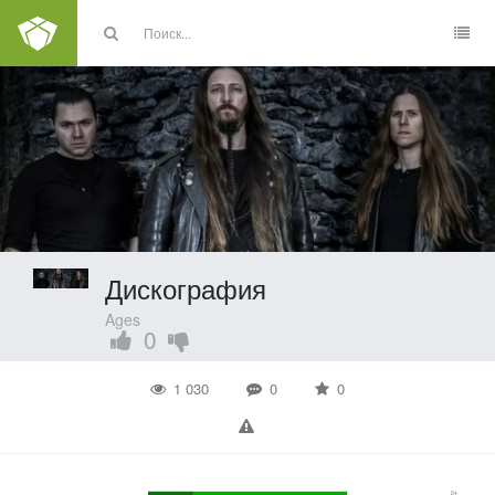
Дискография
Ages
0
1 030
0
0