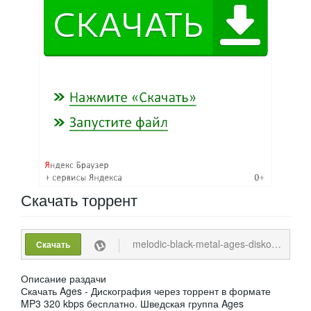
Скачать
торрент
melodic-black-metal-ages-diskografija-discography-2-releases-the-malefic-miasma-uncrown-2015-2020-mp3-320-kbps.torrent
Скачать
Описание раздачи
Скачать Ages - Дискография через торрент в формате
MP3 320 kbps бесплатно. Шведская группа Ages