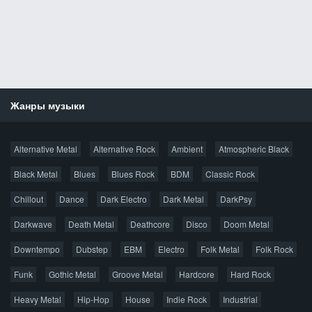
Жанры музыки
Новости
Alternative Metal
Alternative Rock
Ambient
Atmospheric Black
Новые раздачи
Все раздачи
Black Metal
Blues
Blues Rock
BDM
Classic Rock
Популярное за сутки
Chillout
Dance
Dark Electro
Dark Metal
DarkPsy
Darkwave
Death Metal
Deathcore
Disco
Doom Metal
Главная
Поиск по сайту
Карта сайта
Downtempo
Dubstep
EBM
Electro
Folk Metal
Folk Rock
Правообладателям
Funk
Gothic Metal
Groove Metal
Hardcore
Hard Rock
Авторская песня
Альтернатива
Блюз
Электроника
Heavy Metal
Hip-Hop
House
Indie Rock
Industrial
Джаз
Метал
Поп
Рэп
Рок
Шансон