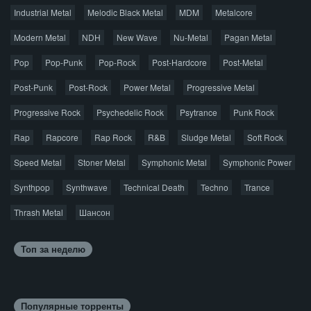
Industrial Metal
Melodic Black Metal
MDM
Metalcore
© 2026 AggroMusic.ORG
Modern Metal
Весь материал выложен для ознакомления, после
NDH
New Wave
Nu-Metal
Pagan Metal
прослушивания аудио рекомендуем приобрести
Pop
Pop-Punk
лицензионную копию.
Pop-Rock
Post-Hardcore
Post-Metal
Post-Punk
Post-Rock
Power Metal
Progressive Metal
Progressive Rock
Psychedelic Rock
Psytrance
Punk Rock
Rap
Rapcore
Rap Rock
R&B
Sludge Metal
Soft Rock
Speed Metal
Stoner Metal
Symphonic Metal
Symphonic Power
Synthpop
Synthwave
Technical Death
Techno
Trance
Thrash Metal
Шансон
Топ за неделю
Популярные торренты