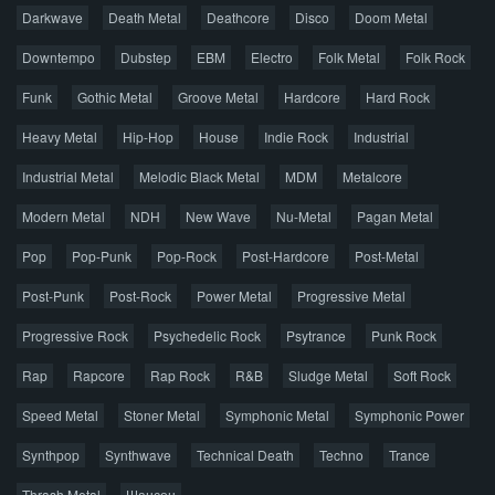
Darkwave
Death Metal
Deathcore
Disco
Doom Metal
Главная
Поиск по сайту
Карта сайта
Downtempo
Dubstep
EBM
Electro
Folk Metal
Folk Rock
Правообладателям
Funk
Gothic Metal
Groove Metal
Hardcore
Hard Rock
Авторская песня
Альтернатива
Блюз
Электроника
Heavy Metal
Hip-Hop
House
Indie Rock
Industrial
Джаз
Метал
Поп
Рэп
Рок
Шансон
Industrial Metal
Melodic Black Metal
MDM
Metalcore
© 2026 AggroMusic.ORG
Modern Metal
Весь материал выложен для ознакомления, после
NDH
New Wave
Nu-Metal
Pagan Metal
прослушивания аудио рекомендуем приобрести
Pop
Pop-Punk
лицензионную копию.
Pop-Rock
Post-Hardcore
Post-Metal
Post-Punk
Post-Rock
Power Metal
Progressive Metal
Progressive Rock
Psychedelic Rock
Psytrance
Punk Rock
Rap
Rapcore
Rap Rock
R&B
Sludge Metal
Soft Rock
Speed Metal
Stoner Metal
Symphonic Metal
Symphonic Power
Synthpop
Synthwave
Technical Death
Techno
Trance
Thrash Metal
Шансон