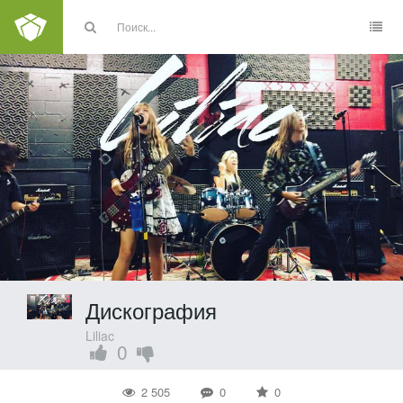
Дискография
Liliac
0
2 505
0
0