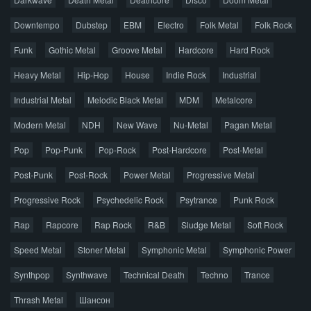
Главная
Поиск по сайту
Карта сайта
Downtempo
Dubstep
EBM
Electro
Folk Metal
Folk Rock
Правообладателям
Funk
Gothic Metal
Groove Metal
Hardcore
Hard Rock
Авторская песня
Альтернатива
Блюз
Электроника
Heavy Metal
Hip-Hop
House
Indie Rock
Industrial
Джаз
Метал
Поп
Рэп
Рок
Шансон
Industrial Metal
Melodic Black Metal
MDM
Metalcore
© 2026 AggroMusic.ORG
Modern Metal
Весь материал выложен для ознакомления, после
NDH
New Wave
Nu-Metal
Pagan Metal
прослушивания аудио рекомендуем приобрести
Pop
Pop-Punk
лицензионную копию.
Pop-Rock
Post-Hardcore
Post-Metal
Post-Punk
Post-Rock
Power Metal
Progressive Metal
Progressive Rock
Psychedelic Rock
Psytrance
Punk Rock
Rap
Rapcore
Rap Rock
R&B
Sludge Metal
Soft Rock
Speed Metal
Stoner Metal
Symphonic Metal
Symphonic Power
Synthpop
Synthwave
Technical Death
Techno
Trance
Thrash Metal
Шансон