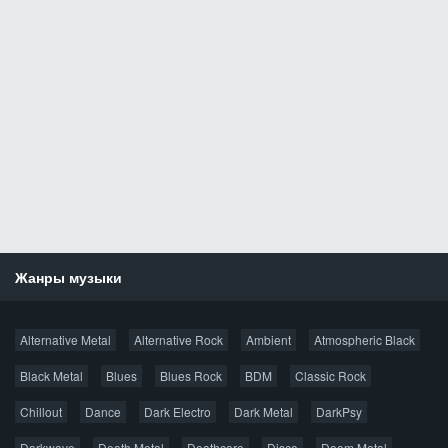
Жанры музыки
Новости
Alternative Metal
Alternative Rock
Ambient
Atmospheric Black
Новые раздачи
Все раздачи
Black Metal
Blues
Blues Rock
BDM
Classic Rock
Популярное за сутки
Chillout
Dance
Dark Electro
Dark Metal
DarkPsy
Darkwave
Death Metal
Deathcore
Disco
Doom Metal