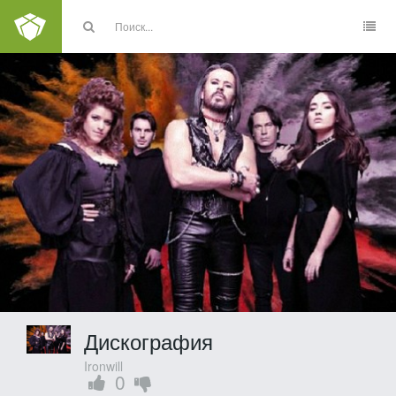
Дискография
Ironwill
0