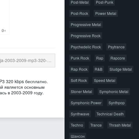
Post-Metal
Post-Punk
Post-Rock
Power Metal
Progressive Metal
Progressive Rock
Psychedelic Rock
Psytrance
Punk Rock
Rap
Rapcore
-2009-mp3-320-kbps-.torrent
21.28 Kb
cкачиваний:
Rap Rock
R&B
Sludge Metal
Soft Rock
Speed Metal
P3 320 kbps бесплатно.
рый является основным
Stoner Metal
Symphonic Metal
сь в 2003-2009 году.
Symphonic Power
Synthpop
Synthwave
Technical Death
Techno
Trance
Thrash Metal
Шансон