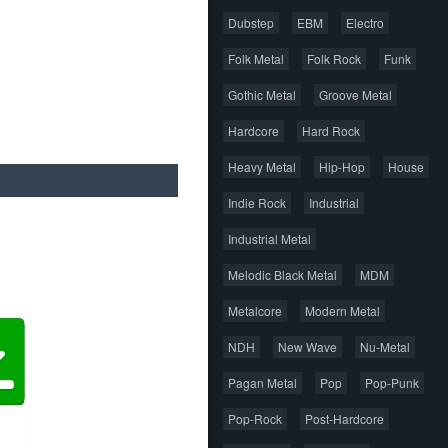
Dubstep
EBM
Electro
Folk Metal
Folk Rock
Funk
Gothic Metal
Groove Metal
Hardcore
Hard Rock
Heavy Metal
Hip-Hop
House
Indie Rock
Industrial
Industrial Metal
Melodic Black Metal
MDM
Metalcore
Modern Metal
NDH
New Wave
Nu-Metal
Pagan Metal
Pop
Pop-Punk
Pop-Rock
Post-Hardcore