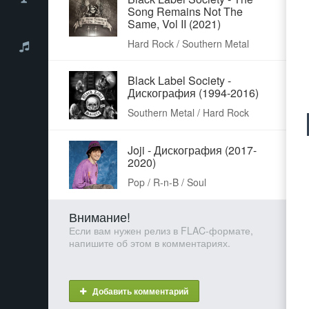
Song Remains Not The
Same, Vol II (2021)
Hard Rock / Southern Metal
Black Label Society -
Дискография (1994-2016)
Southern Metal / Hard Rock
Joji - Дискография (2017-
2020)
Pop / R-n-B / Soul
Внимание!
Если вам нужен релиз в FLAC-формате,
напишите об этом в комментариях.
Добавить комментарий