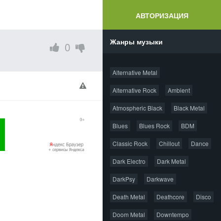
АВТОРИЗАЦИЯ
Жанры музыки
0
Alternative Metal
Alternative Rock
Ambient
Atmospheric Black
Black Metal
Blues
Blues Rock
BDM
Classic Rock
Chillout
Dance
Dark Electro
Dark Metal
DarkPsy
Darkwave
Death Metal
Deathcore
Disco
Doom Metal
Downtempo