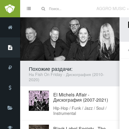
AGGRO MUSIC
Похожие раздачи:
На Fish On Friday - Дискография (2010-
2020)
El Michels Affair -
Дискография (2007-2021)
Hip-Hop / Funk / Jazz / Soul /
Instrumental
Black Label Society - The