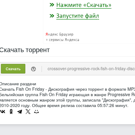
Скачать
торрент
crossover-progressive-rock-fish-on-friday-discography-diskografija
Скачать
Описание раздачи
Скачать Fish On Friday - Дискография через торрент в формате MP
Бельгийская группа Fish On Friday играющая в жанре Progressive Ro
является основным жанром этой группы, записала "Дискография", 
2010-2020 году. Общее время релиза составила 05:57:26 минут.