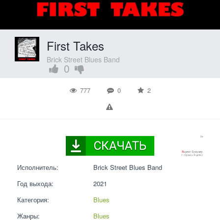
First Takes
Brick Street Blues Band
0
777
0
2
Исполнитель:
Brick Street Blues Band
Год выхода:
2021
Категория:
Blues
Жанры:
Blues