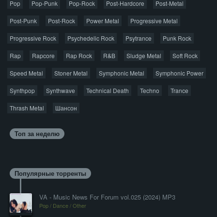
Pop
Pop-Punk
лицензионную копию.
Pop-Rock
Post-Hardcore
Post-Metal
Post-Punk
Post-Rock
Power Metal
Progressive Metal
Progressive Rock
Psychedelic Rock
Psytrance
Punk Rock
Rap
Rapcore
Rap Rock
R&B
Sludge Metal
Soft Rock
Speed Metal
Stoner Metal
Symphonic Metal
Symphonic Power
Synthpop
Synthwave
Technical Death
Techno
Trance
Thrash Metal
Шансон
Топ за неделю
Популярные торренты
VA - Music News For Forum vol.025 (2024) MP3
Pop / Dance / Other