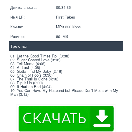
Длительность:
00:34:36
Имя LP:
First Takes
Кач-во:
MP3 320 kbps  
Размер:
80  Мб
Треклист
01. Let the Good Times Roll (3:38)
02. Sugar Coated Love (3:16)
03. Tell Mama (4:08)
04. At Last (4:08)
05. Gotta Find My Baby (2:16)
06. Chain of Fools (3:36)
07. The Thrill Is Gone (4:18)
08. Rip It Up (2:00)
09. It Hurt so Bad (4:04)
10. You Can Have My Husband but Please Don't Mess with My 
Man (3:12)