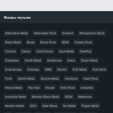
Жанры музыки
Новости
Alternative Metal
Alternative Rock
Ambient
Atmospheric Black
Новые раздачи
Все раздачи
Black Metal
Blues
Blues Rock
BDM
Classic Rock
Популярное за сутки
Chillout
Dance
Dark Electro
Dark Metal
DarkPsy
Darkwave
Death Metal
Deathcore
Disco
Doom Metal
Главная
Поиск по сайту
Карта сайта
Downtempo
Dubstep
EBM
Electro
Folk Metal
Folk Rock
Правообладателям
Funk
Gothic Metal
Groove Metal
Hardcore
Hard Rock
Авторская песня
Альтернатива
Блюз
Электроника
Heavy Metal
Hip-Hop
House
Indie Rock
Industrial
Джаз
Метал
Поп
Рэп
Рок
Шансон
Industrial Metal
Melodic Black Metal
MDM
Metalcore
© 2026 AggroMusic.ORG
Modern Metal
Весь материал выложен для ознакомления, после
NDH
New Wave
Nu-Metal
Pagan Metal
прослушивания аудио рекомендуем приобрести