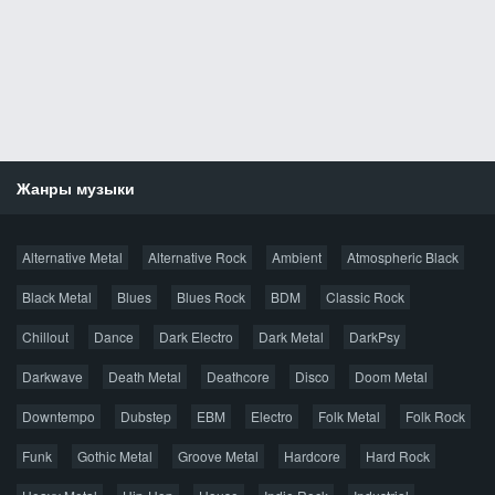
Жанры музыки
Новости
Alternative Metal
Alternative Rock
Ambient
Atmospheric Black
Новые раздачи
Все раздачи
Black Metal
Blues
Blues Rock
BDM
Classic Rock
Популярное за сутки
Chillout
Dance
Dark Electro
Dark Metal
DarkPsy
Darkwave
Death Metal
Deathcore
Disco
Doom Metal
Главная
Поиск по сайту
Карта сайта
Downtempo
Dubstep
EBM
Electro
Folk Metal
Folk Rock
Правообладателям
Funk
Gothic Metal
Groove Metal
Hardcore
Hard Rock
Авторская песня
Альтернатива
Блюз
Электроника