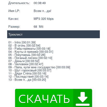
Длительность:
00:38:49
Имя LP:
Всем п...да!
Кач-во:
MP3 320 kbps  
Размер:
68  Мб
Треклист
01 - Intro [00:01:39]
02 - В огонь [00:02:54]
03 - Рабы-приматы [00:03:18]
04 - Кнуты и пряники [00:03:31]
05 - Покупаешь [00:02:26]
06 - Поганый легион [00:02:10]
07 - Деньги [00:03:52]
08 - Человеки [00:02:47]
09 - Папа, купи мне государство [00:03:09]
10 - Шут гороховый [00:03:07]
11 - Дядя Стёпа [00:03:16]
12 - Последствия [00:03:14]
13 - Всем п...да [00:03:20]