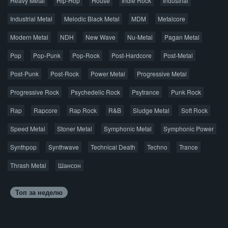
Heavy Metal
Hip-Hop
House
Indie Rock
Industrial
Джаз
Метал
Поп
Рэп
Рок
Шансон
Industrial Metal
Melodic Black Metal
MDM
Metalcore
© 2026 AggroMusic.ORG
Modern Metal
Весь материал выложен для ознакомления, после
NDH
New Wave
Nu-Metal
Pagan Metal
прослушивания аудио рекомендуем приобрести
Pop
Pop-Punk
лицензионную копию.
Pop-Rock
Post-Hardcore
Post-Metal
Post-Punk
Post-Rock
Power Metal
Progressive Metal
Progressive Rock
Psychedelic Rock
Psytrance
Punk Rock
Rap
Rapcore
Rap Rock
R&B
Sludge Metal
Soft Rock
Speed Metal
Stoner Metal
Symphonic Metal
Symphonic Power
Synthpop
Synthwave
Technical Death
Techno
Trance
Thrash Metal
Шансон
Топ за неделю