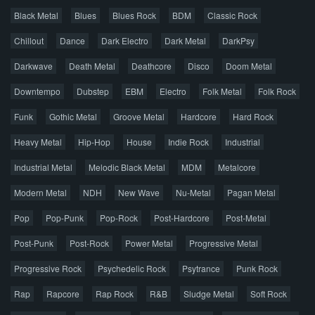
Все раздачи
Black Metal
Blues
Blues Rock
BDM
Classic Rock
Популярное за сутки
Chillout
Dance
Dark Electro
Dark Metal
DarkPsy
Darkwave
Death Metal
Deathcore
Disco
Doom Metal
Главная
Поиск по сайту
Карта сайта
Downtempo
Dubstep
EBM
Electro
Folk Metal
Folk Rock
Правообладателям
Funk
Gothic Metal
Groove Metal
Hardcore
Hard Rock
Авторская песня
Альтернатива
Блюз
Электроника
Heavy Metal
Hip-Hop
House
Indie Rock
Industrial
Джаз
Метал
Поп
Рэп
Рок
Шансон
Industrial Metal
Melodic Black Metal
MDM
Metalcore
© 2026 AggroMusic.ORG
Modern Metal
Весь материал выложен для ознакомления, после
NDH
New Wave
Nu-Metal
Pagan Metal
прослушивания аудио рекомендуем приобрести
Pop
Pop-Punk
лицензионную копию.
Pop-Rock
Post-Hardcore
Post-Metal
Post-Punk
Post-Rock
Power Metal
Progressive Metal
Progressive Rock
Psychedelic Rock
Psytrance
Punk Rock
Rap
Rapcore
Rap Rock
R&B
Sludge Metal
Soft Rock