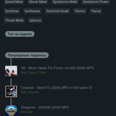
Speed Metal
Stoner Metal
Symphonic Metal
Symphonic Power
Synthpop
Synthwave
Technical Death
Techno
Trance
Thrash Metal
Шансон
Топ за неделю
Популярные торренты
VA - Music News For Forum vol.025 (2024) MP3
Pop / Dance / Other
Cборник - New [01] (2024) MP3 от Виталия 72
Поп / Шансон
Gregorian - 25/2025 (2024) MP3
New-Age