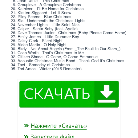
18. Josh Daniel - This Christmas
19. Grouplove - A Grouplove Christmas
20. Kathleen - I'll Be Home for Christmas
21. Kirsten Siggaard - Let It Snow
22. Riley Pearce - Blue Christmas
23. Sia - Underneath the Christmas Lights
24. November Lights - Little Saint Nick
25. Calper - Santa Baby (feat. Ayelle)
26. Dave Thomas Junior - Christmas (Baby Please Come Home)
27. Emily James - Little Drummer Boy
28. Daisy Clark - Silent Night
29. Aidan Martin - O Holy Night
30. Birdy - Not About Angels (From _The Fault In Our Stars_)
31. Coco Worth - That's Christmas to Me
32. Citizen Shade - O Come, O Come Emmanuel
33. Acoustic Christmas Music Band - Thank God It's Christmas
34. Taet - Someday at Christmas
35. Tori Amos - Winter (2015 Remaster)