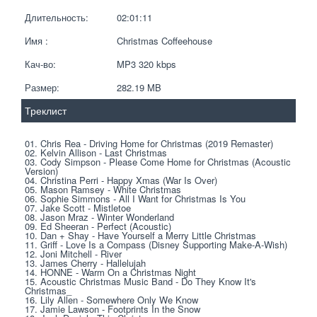
Длительность:
02:01:11
Имя :
Christmas Coffeehouse
Кач-во:
MP3 320 kbps  
Размер:
282.19 MB 
Треклист
01. Chris Rea - Driving Home for Christmas (2019 Remaster)
02. Kelvin Allison - Last Christmas
03. Cody Simpson - Please Come Home for Christmas (Acoustic 
Version)
04. Christina Perri - Happy Xmas (War Is Over)
05. Mason Ramsey - White Christmas
06. Sophie Simmons - All I Want for Christmas Is You
07. Jake Scott - Mistletoe
08. Jason Mraz - Winter Wonderland
09. Ed Sheeran - Perfect (Acoustic)
10. Dan + Shay - Have Yourself a Merry Little Christmas
11. Griff - Love Is a Compass (Disney Supporting Make-A-Wish)
12. Joni Mitchell - River
13. James Cherry - Hallelujah
14. HONNE - Warm On a Christmas Night
15. Acoustic Christmas Music Band - Do They Know It's 
Christmas_
16. Lily Allen - Somewhere Only We Know
17. Jamie Lawson - Footprints In the Snow