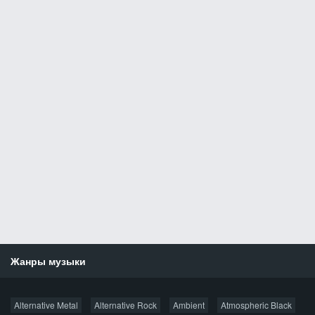
Жанры музыки
Новости
Alternative Metal
Alternative Rock
Ambient
Atmospheric Black
Новые раздачи